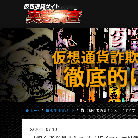
ホーム
/
仮想通貨取引所
/
【初心者必見！】Zaif（ザイフ
2018.07.10