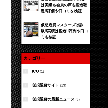
は実績も会員の声も捏造確
定!!評価や口コミを検証
仮想通貨マスターズは詐
欺!!実績は捏造!!評判や口コ
ミも検証
カテゴリー
ICO
(1)
仮想通貨サイト
(13)
仮想通貨の最新ニュース
(3)