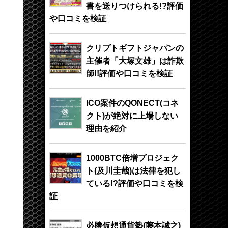
書を送りつけられる!?評価
や口コミを検証
クリプトギフトジャパンの
主催者「大塚文雄」は詐欺
師!!評価や口コミを検証
ICO案件のQONECT(コネ
クト)が絶対に上場しない
理由を紹介
1000BTC倍増プロジェク
ト(及川圭哉)は法律を犯し
ている!?評価や口コミを検
証
必勝仮想通貨塾(藤本誠之)