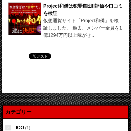
Project和僑は犯罪集団!!評価や口コミ
を検証
仮想通貨サイト「Project和僑」を検
証しました。 過去、メンバー全員を1
億1294万円以上稼がせ…
カテゴリー
ICO
(1)