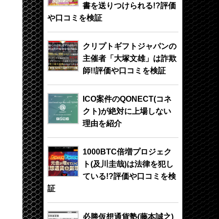
書を送りつけられる!?評価
や口コミを検証
クリプトギフトジャパンの
主催者「大塚文雄」は詐欺
師!!評価や口コミを検証
ICO案件のQONECT(コネ
クト)が絶対に上場しない
理由を紹介
1000BTC倍増プロジェク
ト(及川圭哉)は法律を犯し
ている!?評価や口コミを検
証
必勝仮想通貨塾(藤本誠之)