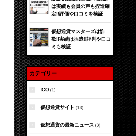
は実績も会員の声も捏造確
定!!評価や口コミを検証
仮想通貨マスターズは詐
欺!!実績は捏造!!評判や口コ
ミも検証
カテゴリー
ICO
(1)
仮想通貨サイト
(13)
仮想通貨の最新ニュース
(3)