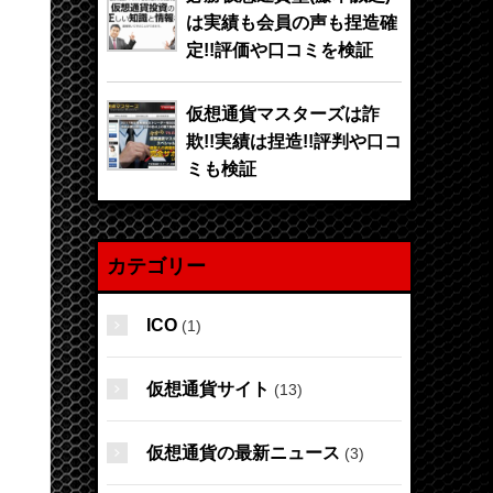
は実績も会員の声も捏造確
定!!評価や口コミを検証
仮想通貨マスターズは詐
欺!!実績は捏造!!評判や口コ
ミも検証
カテゴリー
ICO
(1)
仮想通貨サイト
(13)
仮想通貨の最新ニュース
(3)