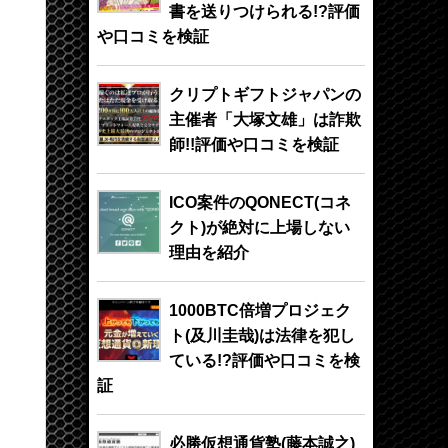
書を送りつけられる!?評価
や口コミを検証
クリプトギフトジャパンの
主催者「大塚文雄」は詐欺
師!!評価や口コミを検証
ICO案件のQONECT(コネ
クト)が絶対に上場しない
理由を紹介
1000BTC倍増プロジェク
ト(及川圭哉)は法律を犯し
ている!?評価や口コミを検
証
必勝仮想通貨塾(藤本誠之)