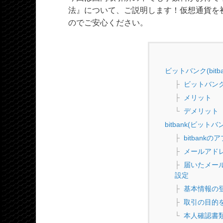
法』について、ご説明します！仮想通貨を
のでご安心ください。
ビットバンク(bitb
ビットバン
メリット
デメリット
bitbank(ビット
bitban
メールアド
届いたメー
設定
基本情報の
取引の目的
本人確認書