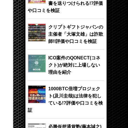
書を送りつけられる!?評価
や口コミを検証
クリプトギフトジャパンの
主催者「大塚文雄」は詐欺
師!!評価や口コミを検証
ICO案件のQONECT(コネ
クト)が絶対に上場しない
理由を紹介
1000BTC倍増プロジェク
ト(及川圭哉)は法律を犯し
ている!?評価や口コミを検
証
必勝仮想通貨塾(藤本誠之)