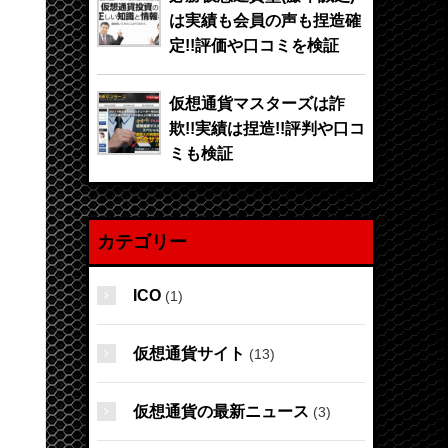
は実績も会員の声も捏造確
定!!評価や口コミを検証
仮想通貨マスターズは詐
欺!!実績は捏造!!評判や口コ
ミも検証
カテゴリー
ICO
(1)
仮想通貨サイト
(13)
仮想通貨の最新ニュース
(3)