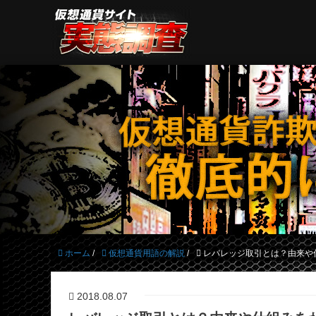
ホーム
/
仮想通貨用語の解説
/
レバレッジ取引とは？由来や
2018.08.07